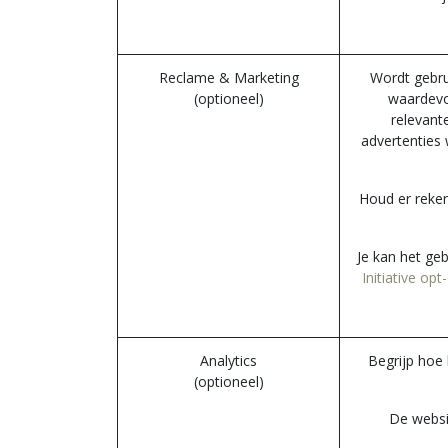
Reclame & Marketing
Wordt gebru
(optioneel)
waardevol
relevant
advertenties
Houd er reke
Je kan het ge
Initiative op
Analytics
Begrijp hoe 
(optioneel)
De websit