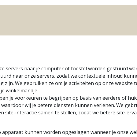
Ons aanbod
Paint Your Pottery
Workshops & 
onze servers naar je computer of toestel worden gestuurd w
tuurd naar onze servers, zodat we contextuele inhoud kunn
g zijn. We gebruiken ze om je activiteiten op onze website 
f je winkelmandje.
n je voorkeuren te begrijpen op basis van eerdere of huidi
and, waardoor wij je betere diensten kunnen verlenen. We ge
 site-interactie samen te stellen, zodat we betere site-erv
p je apparaat kunnen worden opgeslagen wanneer je onze we