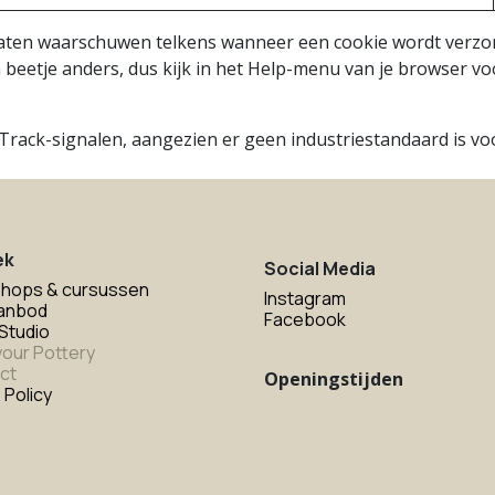
 laten waarschuwen telkens wanneer een cookie wordt verzon
n beetje anders, dus kijk in het Help-menu van je browser vo
ck-signalen, aangezien er geen industriestandaard is voo
ek
Social Media
hops & cursussen
Instagram
anbod
Facebook
Studio
your Pottery
ct
Openingstijden
 Policy