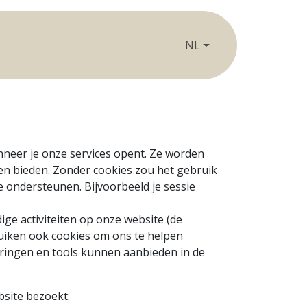
Cursussen
Open Studio
Contact
NL
anneer je onze services opent. Ze worden
en bieden. Zonder cookies zou het gebruik
te ondersteunen. Bijvoorbeeld je sessie
ge activiteiten op onze website (de
bruiken ook cookies om ons te helpen
aringen en tools kunnen aanbieden in de
bsite bezoekt: